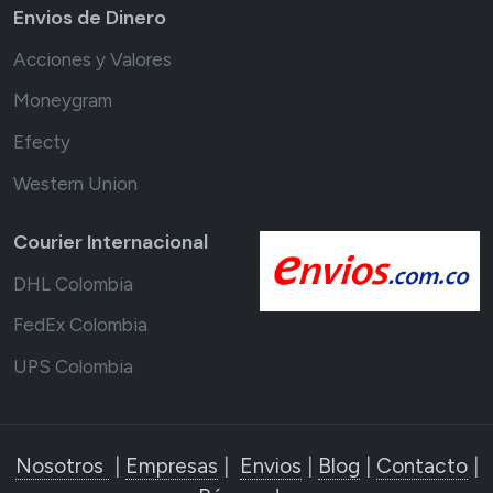
Envios de Dinero
Acciones y Valores
Moneygram
Efecty
Western Union
Courier Internacional
DHL Colombia
FedEx Colombia
UPS Colombia
Nosotros
|
Empresas
|
Envios
|
Blog
|
Contacto
|