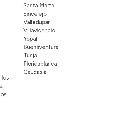
Santa Marta
Sincelejo
Valledupar
Villavicencio
Yopal
Buenaventura
Tunja
Floridablanca
Caucasia
 los
s,
ios