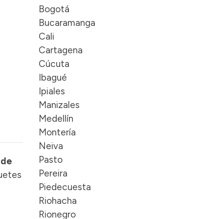
Bogotá
Bucaramanga
Cali
Cartagena
Cúcuta
Ibagué
Ipiales
Manizales
Medellín
Montería
Neiva
Pasto
 de
Pereira
uetes
Piedecuesta
Riohacha
Rionegro