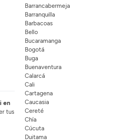
Barrancabermeja
Barranquilla
Barbacoas
Bello
Bucaramanga
Bogotá
Buga
Buenaventura
Calarcá
Cali
Cartagena
Caucasia
i en
Cereté
er tus
Chía
Cúcuta
Duitama