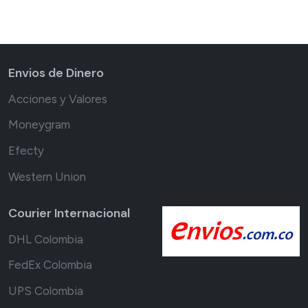
Envios de Dinero
Acciones y Valores
Moneygram
Efecty
Western Union
Courier Internacional
DHL Colombia
FedEx Colombia
UPS Colombia