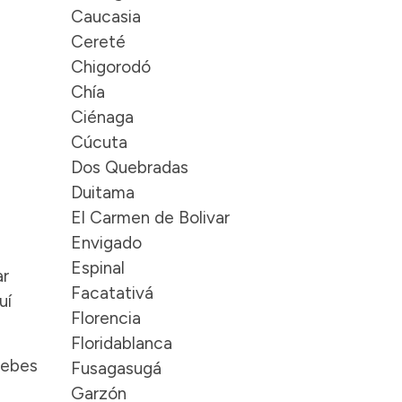
Caucasia
Cereté
Chigorodó
Chía
Ciénaga
Cúcuta
Dos Quebradas
Duitama
El Carmen de Bolivar
Envigado
Espinal
ar
Facatativá
uí
Florencia
Floridablanca
debes
Fusagasugá
Garzón