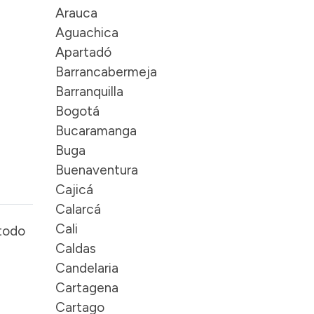
Arauca
Aguachica
Apartadó
Barrancabermeja
Barranquilla
Bogotá
Bucaramanga
Buga
Buenaventura
Cajicá
Calarcá
Cali
todo
Caldas
Candelaria
Cartagena
Cartago