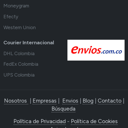
Moneygram
Efecty
Western Union
Courier Internacional
DHL Colombia
FedEx Colombia
UPS Colombia
Nosotros
|
Empresas
|
Envios
|
Blog
|
Contacto
|
Búsqueda
Política de Privacidad
-
Política de Cookies