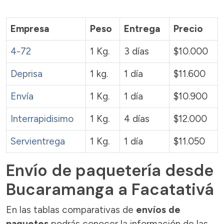
Empresa
Peso
Entrega
Precio
4-72
1 Kg.
3 días
$10.000
Deprisa
1 kg.
1 día
$11.600
Envía
1 Kg.
1 día
$10.900
Interrapidisimo
1 Kg.
4 días
$12.000
Servientrega
1 Kg.
1 día
$11.050
Envío de paquetería desde
Bucaramanga a Facatativá
En las tablas comparativas de
envíos de
paquetes
podrás conocer la información de las